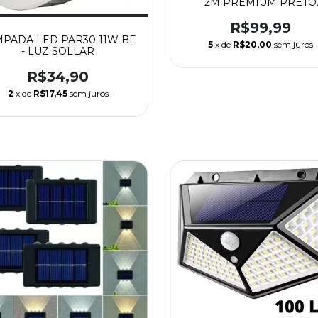
2M PREMIUM PRETO
25X14MM
R$99,99
PADA LED PAR30 11W BF
5
x de
R$20,00
sem juros
- LUZ SOLLAR
R$34,90
2
x de
R$17,45
sem juros