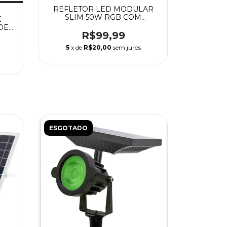
REFLETOR LED MODULAR
SLIM 50W RGB COM
E
CONTROLE - AAA TOP
DE
R$99,99
ICO
5
x de
R$20,00
sem juros
MGC
ESGOTADO