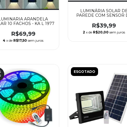
LUMINÁRIA SOLAR D
PAREDE COM SENSOR 
LUMINARIA ARANDELA
MOVIMENTO E
AR 10 FACHOS - KA L 1977
ACENDIMENTO AUTOMÁT
R$39,99
100 LEDS - AAA TOP / 
2
x de
R$20,00
sem juros
R$69,99
4
x de
R$17,50
sem juros
%
ESGOTADO
F