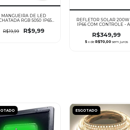
MANGUEIRA DE LED
REFLETOR SOLAR 200W
CHATADA RGB 5050 IP65
IP66 COM CONTROLE - 
220V - METRO
TOP
R$9,99
R$19,99
R$349,99
5
x de
R$70,00
sem juros
GOTADO
ESGOTADO