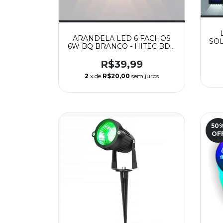
ARANDELA LED 6 FACHOS
SOL
6W BQ BRANCO - HITEC BD5-
6Y
R$39,99
2
x de
R$20,00
sem juros
50
OF