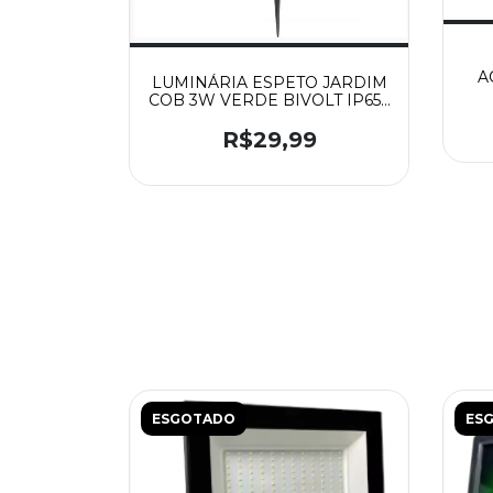
A
LUMINÁRIA ESPETO JARDIM
COB 3W VERDE BIVOLT IP65 -
MGC - D-COB3WVE
R$29,99
ESGOTADO
ES