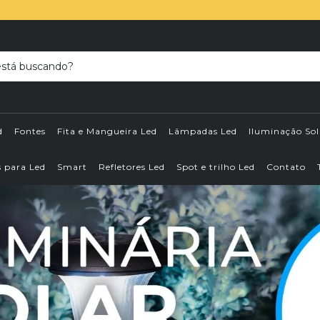
d
Fontes
Fita e Mangueira Led
Lâmpadas Led
Iluminação Sol
s para Led
Smart
Refletores Led
Spot e trilho Led
Contato