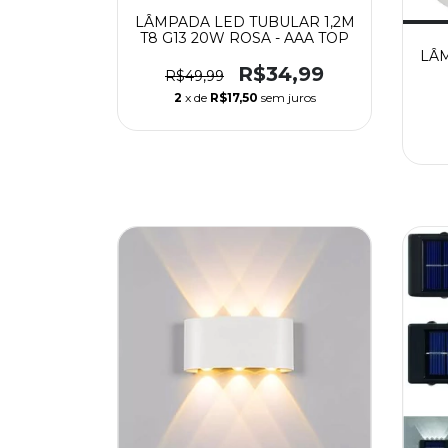
LÂMPADA LED TUBULAR 1,2M
T8 G13 20W ROSA - AAA TOP
LÂM
R$34,99
R$49,99
2
x de
R$17,50
sem juros