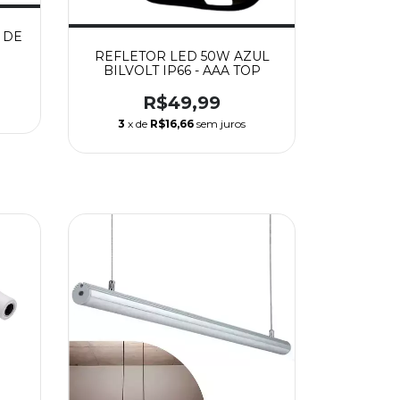
 DE
REFLETOR LED 50W AZUL
 YJD
BILVOLT IP66 - AAA TOP
R$49,99
3
x de
R$16,66
sem juros