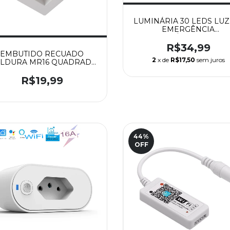
LUMINÁRIA 30 LEDS LUZ
EMERGÊNCIA
RECARREGÁVEL BIVOLT -
R$34,99
EMBUTIDO RECUADO
2
x de
R$17,50
sem juros
LDURA MR16 QUADRADO
BRANCO - HITEC
R$19,99
44
%
OFF