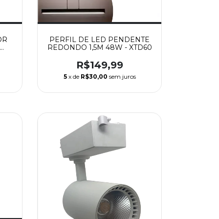
OR
PERFIL DE LED PENDENTE
REDONDO 1,5M 48W - XTD60
R$149,99
5
x de
R$30,00
sem juros